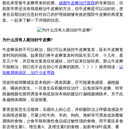
都在承受着牛皮癣带来的折磨。
成都牛皮癣治疗医院
的专家指出，目
前医学界还没有彻底根治牛皮癣的方法，但牛皮癣是可以治好的，患
者在后期治好注意好对自己的护理就能够有效的预防牛皮癣的再度复
发。一起来了解一下详细的信息。
为什么没有人能治好牛皮癣?
牛皮癣虽然不可以根治，我们可以来操控牛皮癣复发，延长牛皮癣复
发时间的间隔。如果我们将牛皮癣复发时间延长至几年、十几年、甚
至几十年，并且每次复发症状减轻，治疗起来比较轻易。那么牛皮癣
不能根治，我们也不会在担心牛皮癣的困扰。》》》》推荐阅读：
认
知银屑病误区，治疗少走弯路
溶血性链球菌感染是本病的一诱发因素，尽可能避免感冒、扁桃腺
炎、咽炎的发生。一旦发生应积极对症治疗，以免加深牛皮癣。经常
因扁桃腺化脓而诱发本病或加深本病的建议行扁桃腺摘除术。关于此
条扁桃体摘除，应该慎重。
要害是留意生活规律，乐观向上的心态，并积极防治上呼吸道感染并
在病情进展期，尽量少吃牛肉、羊肉、狗肉、海鲜等可诱发或加重银
屑病的食物，少食辛辣刺激性食品或过敏性强的食物。而平素应多食
富含维生素C、维生素A、及维生素E的食物，如新奇绿叶蔬菜、番