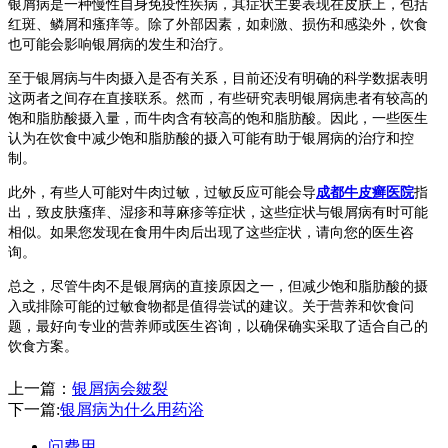
银屑病是一种慢性自身免疫性疾病，其症状主要表现在皮肤上，包括
红斑、鳞屑和瘙痒等。除了外部因素，如刺激、损伤和感染外，饮食
也可能会影响银屑病的发生和治疗。
至于银屑病与牛肉摄入是否有关系，目前还没有明确的科学数据表明
这两者之间存在直接联系。然而，有些研究表明银屑病患者有较高的
饱和脂肪酸摄入量，而牛肉含有较高的饱和脂肪酸。因此，一些医生
认为在饮食中减少饱和脂肪酸的摄入可能有助于银屑病的治疗和控
制。
此外，有些人可能对牛肉过敏，过敏反应可能会导
成都牛皮癣医院
指
出，致皮肤瘙痒、湿疹和荨麻疹等症状，这些症状与银屑病有时可能
相似。如果您发现在食用牛肉后出现了这些症状，请向您的医生咨
询。
总之，尽管牛肉不是银屑病的直接原因之一，但减少饱和脂肪酸的摄
入或排除可能的过敏食物都是值得尝试的建议。关于营养和饮食问
题，最好向专业的营养师或医生咨询，以确保确实采取了适合自己的
饮食方案。
上一篇：
银屑病会皴裂
下一篇:
银屑病为什么用药浴
问费用