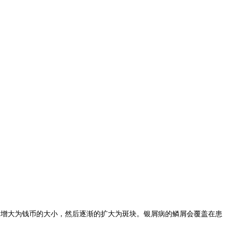
渐增大为钱币的大小，然后逐渐的扩大为斑块。银屑病的鳞屑会覆盖在患